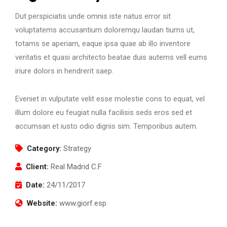
Dut perspiciatis unde omnis iste natus error sit
voluptatems accusantium doloremqu laudan tiums ut,
totams se aperiam, eaque ipsa quae ab illo inventore
veritatis et quasi architecto beatae duis autems vell eums
iriure dolors in hendrerit saep.
Eveniet in vulputate velit esse molestie cons to equat, vel
illum dolore eu feugiat nulla facilisis seds eros sed et
accumsan et iusto odio dignis sim. Temporibus autem.
Category:
Strategy
Client:
Real Madrid C.F
Date:
24/11/2017
Website:
www.giorf.esp